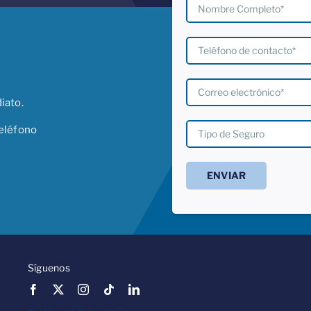
iato.
eléfono
Síguenos