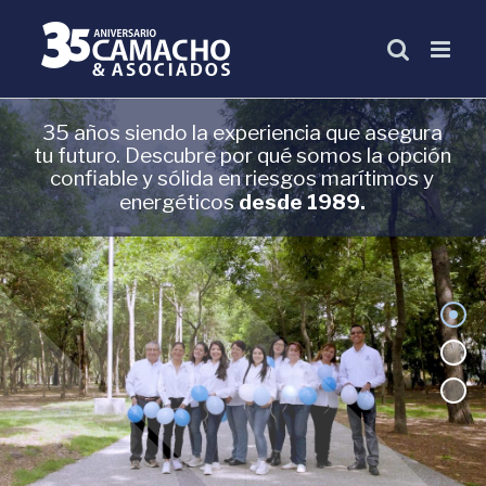
Skip
to
content
35 años siendo la experiencia que asegura
tu futuro. Descubre por qué somos la opción
confiable y sólida en riesgos marítimos y
energéticos
desde 1989.